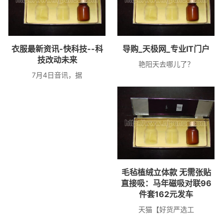
衣服最新资讯-快科技--科
导购_天极网_专业IT门户
技改动未来
艳阳天去哪儿了？
7月4日音讯，据
毛毡植绒立体款 无需张贴
直接吸：马年磁吸对联96
件套162元发车
天猫【好货严选工