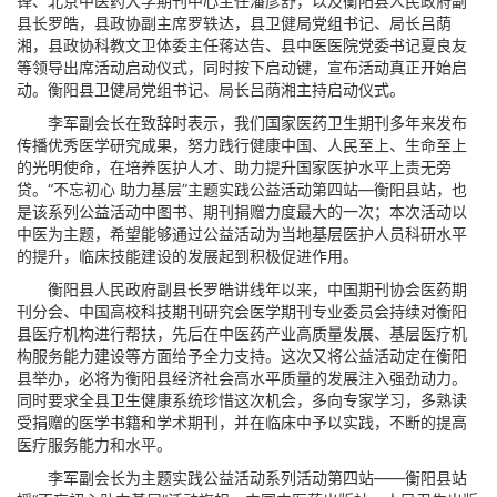
锋、北京中医药大学期刊中心主任潘彦舒，以及衡阳县人民政府副
县长罗皓，县政协副主席罗轶达，县卫健局党组书记、局长吕荫
湘，县政协科教文卫体委主任蒋达告、县中医医院党委书记夏良友
等领导出席活动启动仪式，同时按下启动键，宣布活动真正开始启
动。衡阳县卫健局党组书记、局长吕荫湘主持启动仪式。
李军副会长在致辞时表示，我们国家医药卫生期刊多年来发布
传播优秀医学研究成果，努力践行健康中国、人民至上、生命至上
的光明使命，在培养医护人才、助力提升国家医护水平上责无旁
贷。“不忘初心 助力基层”主题实践公益活动第四站—衡阳县站，也
是该系列公益活动中图书、期刊捐赠力度最大的一次；本次活动以
中医为主题，希望能够通过公益活动为当地基层医护人员科研水平
的提升，临床技能建设的发展起到积极促进作用。
衡阳县人民政府副县长罗皓讲线年以来，中国期刊协会医药期
刊分会、中国高校科技期刊研究会医学期刊专业委员会持续对衡阳
县医疗机构进行帮扶，先后在中医药产业高质量发展、基层医疗机
构服务能力建设等方面给予全力支持。这次又将公益活动定在衡阳
县举办，必将为衡阳县经济社会高水平质量的发展注入强劲动力。
同时要求全县卫生健康系统珍惜这次机会，多向专家学习，多熟读
受捐赠的医学书籍和学术期刊，并在临床中予以实践，不断的提高
医疗服务能力和水平。
李军副会长为主题实践公益活动系列活动第四站——衡阳县站