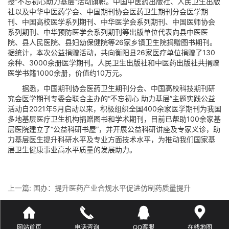
授“不忘初心助力基层”活动旗帜。中国中医药出版社、人民卫生出版
社以及中华中医药学会、中国期刊协会医药卫生期刊分会医学期
刊、中国高校医学系列期刊、中华医学会系列期刊、中国医师协会
系列期刊、中华预防医学会系列期刊等出版单位代表向县中医医
院、县人民医院、县妇幼保健院等26家乡镇卫生院捐赠图书期刊。
据统计，本次公益捐赠活动，共向衡阳县26家医疗单位捐赠了130
余种、3000余册医学期刊。人民卫生出版社和中医药出版社共捐赠
医学书籍1000余册，价值约10万元。
据悉，中国期刊协会医药卫生期刊分会、中国高校科技期刊研
究会医学期刊专委会联合主办的“不忘初心 助力基层”主题实践公益
活动自2021年5月启动以来，积极组织全国400余家医学期刊为我国
多地基层医疗卫生机构捐赠图书和学术期刊，目前已帮助100余家基
层医院建立了“公益科研书屋”，并开展公益科研讲座及专家义诊，助
力基层医生提升科研水平及专业方面技术水平，为推动我们国家基
层卫生健康事业高水平质量的发展助力。
上一篇:
国办：提升医药产业合规水平促进仿制药质量提升
下一篇:
最新！1本中科院1区期刊被除掉！
网站首页
电话咨询
QQ客服
在线地图