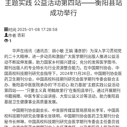
主题实践 公益活动第四站——衡阳县站
成功举行
时间:
2025-01-08 17:28:58
作者:
杏彩
1
华声在线讯（通讯员：胡小敏 王娟 潘彦舒）为深入学习贯彻党
的二十大精神，进一步动员和激励广大医学期刊出版人推进公益活
动不断延伸发展，助力国家乡村振兴建设；充分的发挥医学图书、
期刊出版人的专业特长与行业资源整合能力。在中国期刊协会、中
国高校科技期刊研究会指导下，2024年11月26日，中国期刊协会医
药卫生期刊分会，中国高校科技期刊研究会医学期刊专委会联合主
办、衡阳县中医医院承办的“不忘初心 助力基层”主题实践公益活动
第四站—— “只要主义真 明翰故里行”在衡阳县举行。通过开展期刊
书籍捐赠、中医专家公益讲座、大型公益义诊等活动，助力衡阳县
基层卫生健康事业高质量发展。
中国期刊协会副会长、中宣部传媒监管局原局长李军，中国高
校科技期刊研究会理事长张铁明，中国期刊协会医药卫生期刊分会
秘书长林琳，中国高校科技期刊研究会医学期刊专委会主任委员钱