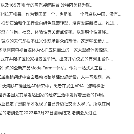
165万吨 年的蒸汽裂解装置 沙特阿美将为联...
福州拉开帷幕。作为我国第一个，也是唯一一个冠名以中国、没有...
动石油和化工行业向绿色低碳转型，培育发展新模式，推进...
向时尚、社交、体验性等关键点偏移。以鲜明个性著称...
冷的天气却挡不住义诊现场群众的热情。这是翰医精方...
河南电视台媒体为依托应运而生的一家大型媒体资源运...
在井陉矿区段家楼景区举行。出席开机仪式的有河北省作...
全新产品ModelFarm一体机。作为一站式人工智...
集镇创建中全面启动场镇基础设施建设，大手笔规划、高...
海默病确证性AD研究中，患者在发生ARIA（淀粉样蛋...
各国尤其是发达国家的经济生活中发挥着重要的作用。...
稳定了想脱单才发现了自己身边社交圈太窄了。所以在网...
训会在2023年3月22日圆满结束,培训会从过往...