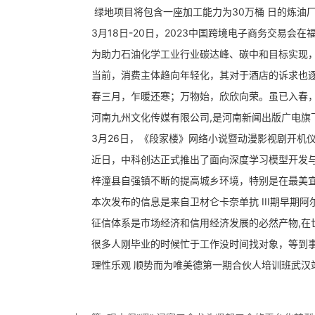
绿地项目将包含一座加工能力为30万桶 日的炼油厂以及
3月18日-20日，2023中国跨境电子商务交易会在
为助力石油化学工业行业碳达峰、碳中和目标实现，推
当前，消费主体趋向年轻化，其对于酒店的诉求也逐渐
春三月，乍暖还寒；万物始，欣欣向荣。虽已入春，微
河南九州文化传媒有限公司,是河南新闻出版广电旗下以
3月26日，《段家楼》网络小说暨动漫影视剧开机仪式
近日，中科创达正式推出了面向深度学习模型开发与训练的
梓潼县自强镇不断的提高城乡环境，特别是在最美宜居
本次发布的信息是来自卫材仑卡奈单抗 III期早期阿尔茨
征信体系是市场经济和信用经济发展的必然产物,在世界
很多人刚毕业的时候忙于工作没时间找对象，等到事业
理性乐观 顺势而为唯美德第一期合伙人培训班武汉站的培