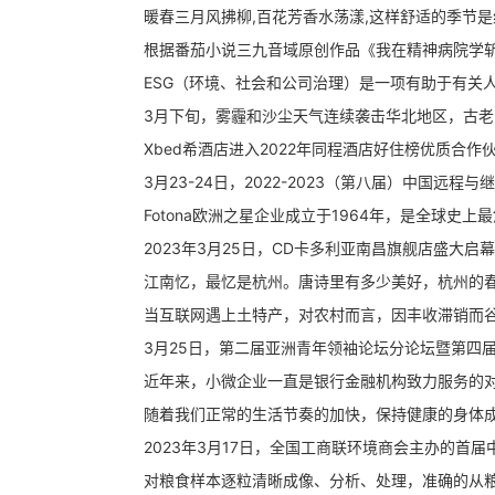
暖春三月风拂柳,百花芳香水荡漾,这样舒适的季节是组
根据番茄小说三九音域原创作品《我在精神病院学斩神
ESG（环境、社会和公司治理）是一项有助于有关人员
3月下旬，雾霾和沙尘天气连续袭击华北地区，古老的
Xbed希酒店进入2022年同程酒店好住榜优质合作伙伴
3月23-24日，2022-2023（第八届）中国远程
Fotona欧洲之星企业成立于1964年，是全球史上最悠久的
2023年3月25日，CD卡多利亚南昌旗舰店盛大启幕
江南忆，最忆是杭州。唐诗里有多少美好，杭州的春天
当互联网遇上土特产，对农村而言，因丰收滞销而谷贱
3月25日，第二届亚洲青年领袖论坛分论坛暨第四届环
近年来，小微企业一直是银行金融机构致力服务的对象。
随着我们正常的生活节奏的加快，保持健康的身体成为
2023年3月17日，全国工商联环境商会主办的首届中
对粮食样本逐粒清晰成像、分析、处理，准确的从粮食