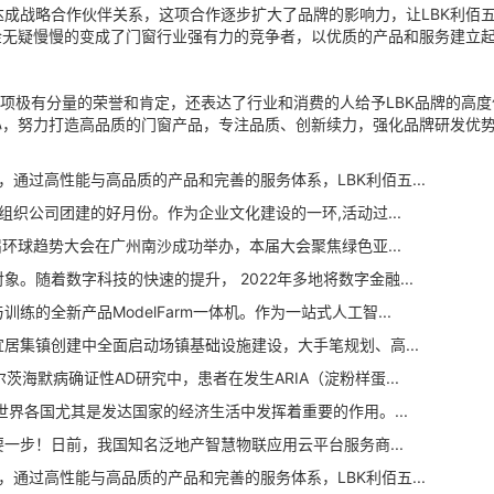
达成战略合作伙伴关系，这项合作逐步扩大了品牌的影响力，让LBK利佰
金无疑慢慢的变成了门窗行业强有力的竞争者，以优质的产品和服务建立
项极有分量的荣誉和肯定，还表达了行业和消费的人给予LBK品牌的高度
心，努力打造高品质的门窗产品，专注品质、创新续力，强化品牌研发优
！
D公司，通过高性能与高品质的产品和完善的服务体系，LBK利佰五...
织公司团建的好月份。作为企业文化建设的一环,活动过...
球趋势大会在广州南沙成功举办，本届大会聚焦绿色亚...
随着数字科技的快速的提升， 2022年多地将数字金融...
全新产品ModelFarm一体机。作为一站式人工智...
集镇创建中全面启动场镇基础设施建设，大手笔规划、高...
海默病确证性AD研究中，患者在发生ARIA（淀粉样蛋...
各国尤其是发达国家的经济生活中发挥着重要的作用。...
步！日前，我国知名泛地产智慧物联应用云平台服务商...
D公司，通过高性能与高品质的产品和完善的服务体系，LBK利佰五...