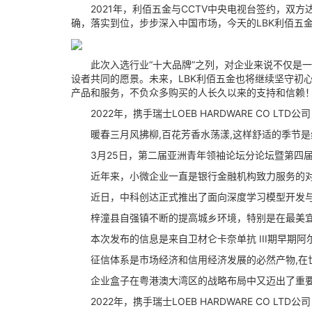
2021年，利佰五金与CCTV中央电视台签约，双方
确，落实到位，步步深入中国市场，今天的LBK利佰五
此次入选行业“十大品牌”之列，对企业来说不仅是一
设者共同的愿景。未来，LBK利佰五金也将继续坚守初
产品和服务，不负众多购买的人长久以来的支持和信赖
2022年，携手瑞士LOEB HARDWARE CO LT
暖春三月风拂柳,百花芳香水荡漾,这样舒适的季节是组
3月25日，第二届亚洲青年领袖论坛分论坛暨第四届环
近年来，小微企业一直是银行金融机构致力服务的对象。
近日，中科创达正式推出了面向深度学习模型开发与训练的
梓潼县自强镇不断的提高城乡环境，特别是在最美宜居
本次发布的信息是来自卫材仑卡奈单抗 III期早期阿尔茨
征信体系是市场经济和信用经济发展的必然产物,在世界
企业盒子在粤港澳大湾区的战略布局中又迈出了重要一
2022年，携手瑞士LOEB HARDWARE CO LT