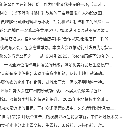
织公司团建的好月份。作为企业文化建设的一环,活动过...
》（以下简称《斩神》改编的同名动画发布人物设定图...
理解公司如何管理与环境、社会和治理标准相关的风险和...
北京城再一次笼罩在黄沙之中，如果说可以通过不喝污染...
酒店名录。自Xbed希酒店与同程合作以来,希酒店在同程的...
与继续教育大会，在京隆重举办。本次大会以推动行业发展为宗旨...
激光公司之一。从1964到2023，Fotona历经了59年的...
，一场全方位诠释与解读品牌升级，满足您美好品质生活愿望...
就有多少色彩；宋词里有多少神韵，这片土地上就涌动...
伤农的卖难正在化解；对城市而言，因吃不到地道土特...
球趋势大会在广州南沙成功举办，本届大会聚焦绿色亚...
随着数字科技的快速的提升， 2022年多地将数字金融...
大家追求的目标。而在众多健康饮品中，久久伴桦树汁凭借其...
国专精特新环境企业未来的发展论坛在北京举行，中信环境技术受...
样本中分离出霉变粒、生霉粒、破碎粒、热损伤粒、杂...