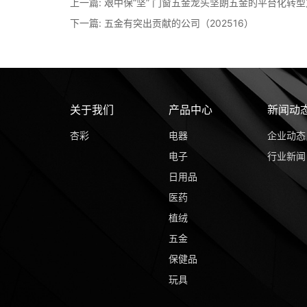
上一篇:
艰中保“坚” 门窗五金龙头坚朗五金的平台化转
下一篇:
五金有突出贡献的公司（202516）
关于我们
产品中心
新闻动
杏彩
电器
企业动态
电子
行业新闻
日用品
医药
植绒
五金
保健品
玩具