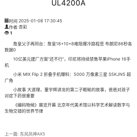
UL4200A
时间:
2025-01-08 17:30:45
作者:
杏彩
1
詹皇父子再同台：詹皇18+10+8难阻爆冷路程悲 布朗尼86秒各
数据0
10亿美元建厂方案“还不行”，印尼将持续禁售苹果iPhone 16手
机
小米 MIX Flip 2 折叠手机曝料：5000 万像素三星 S5KJN5 超
广角
小故事 大道理，董宇辉讲龙的第二子睚眦的故事，爸爸对孩子
对症下药很重要
《编码物候》展览开幕 北京年代美术馆以科学艺术解读数字与
生物交错的世界节律
上一篇:
东风风神AX5